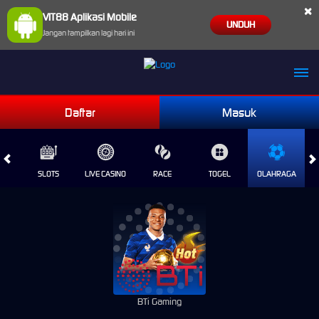
×
VIT88 Aplikasi Mobile
UNDUH
Jangan tampilkan lagi hari ini
Daftar
Masuk
MES
SLOTS
LIVE CASINO
RACE
TOGEL
OLAHRAGA
C
BTi Gaming