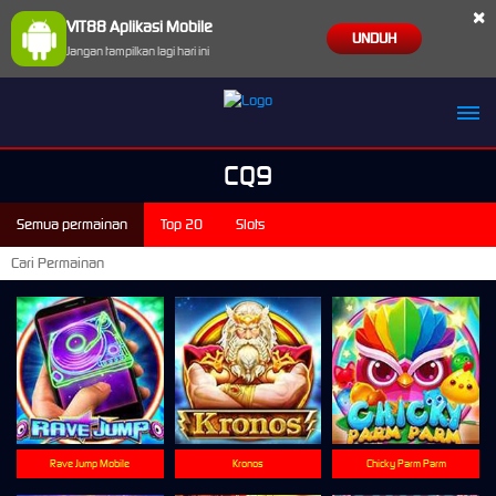
×
VIT88 Aplikasi Mobile
UNDUH
Jangan tampilkan lagi hari ini
CQ9
Semua permainan
Top 20
Slots
Rave Jump Mobile
Kronos
Chicky Parm Parm