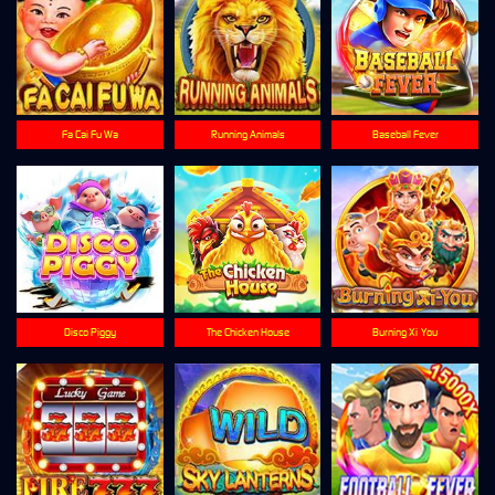
Fa Cai Fu Wa
Running Animals
Baseball Fever
Disco Piggy
The Chicken House
Burning Xi-You