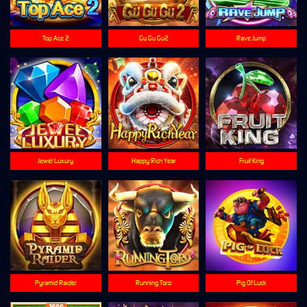
Top Ace 2
Gu Gu Gu2
Rave Jump
Jewel Luxury
Happy Rich Year
Fruit King
Pyramid Raider
Running Toro
Pig Of Luck