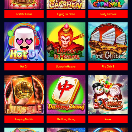
Ecstatic Circus
Flying Cai Shen
Fruity Carnival
Hot DJ
Uproar In Heaven
Fire Chibi 2
Jumping Mobile
Da Hong Zhong
Xmas