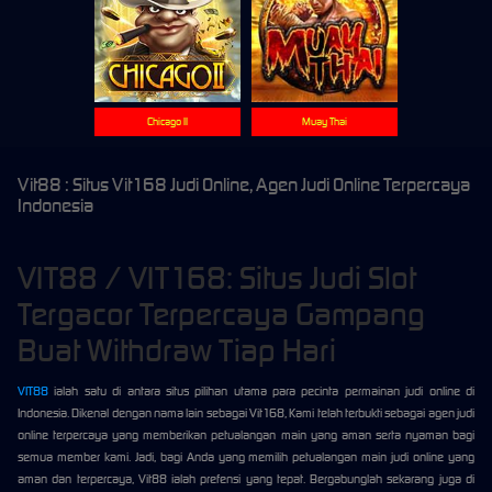
Chicago II
Muay Thai
Vit88 : Situs Vit168 Judi Online, Agen Judi Online Terpercaya
Indonesia
VIT88 / VIT168: Situs Judi Slot
Tergacor Terpercaya Gampang
Buat Withdraw Tiap Hari
VIT88
ialah satu di antara situs pilihan utama para pecinta permainan judi online di
Indonesia. Dikenal dengan nama lain sebagai Vit168, Kami telah terbukti sebagai agen judi
online terpercaya yang memberikan petualangan main yang aman serta nyaman bagi
semua member kami. Jadi, bagi Anda yang memilih petualangan main judi online yang
aman dan terpercaya, Vit88 ialah prefensi yang tepat. Bergabunglah sekarang juga di