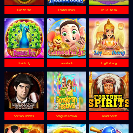
Xiao Ne Zha
Football Boots
Oo Ga Cha Ka
Double Fly
Ganesha Jr.
Loy Krathong
Sherlock Holmes
Songkran Festival
Fortune Spirits