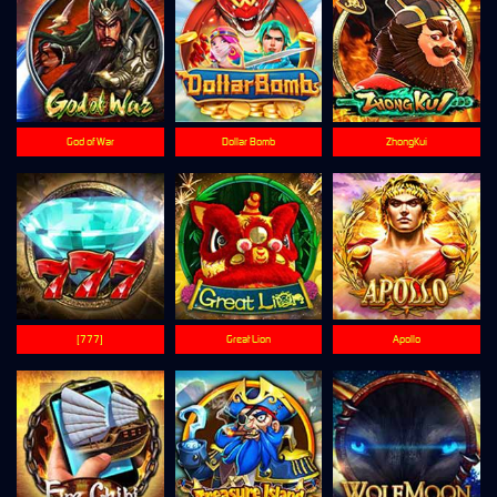
God of War
Dollar Bomb
ZhongKui
[777]
Great Lion
Apollo