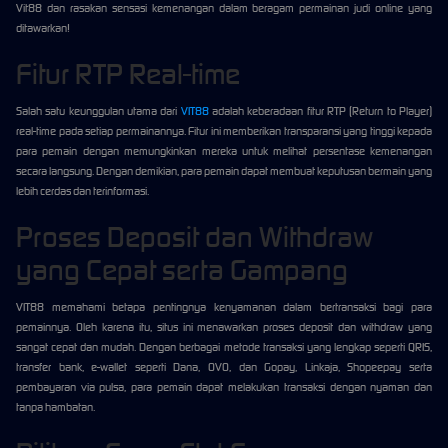
Vit88 dan rasakan sensasi kemenangan dalam beragam permainan judi online yang
ditawarkan!
Fitur RTP Real-time
Salah satu keunggulan utama dari
VIT88
adalah keberadaan fitur RTP (Return to Player)
real-time pada setiap permainannya. Fitur ini memberikan transparansi yang tinggi kepada
para pemain dengan memungkinkan mereka untuk melihat persentase kemenangan
secara langsung. Dengan demikian, para pemain dapat membuat keputusan bermain yang
lebih cerdas dan terinformasi.
Proses Deposit dan Withdraw
yang Cepat serta Gampang
VIT88 memahami betapa pentingnya kenyamanan dalam bertransaksi bagi para
pemainnya. Oleh karena itu, situs ini menawarkan proses deposit dan withdraw yang
sangat cepat dan mudah. Dengan berbagai metode transaksi yang lengkap seperti QRIS,
transfer bank, e-wallet seperti Dana, OVO, dan Gopay, Linkaja, Shopeepay serta
pembayaran via pulsa, para pemain dapat melakukan transaksi dengan nyaman dan
tanpa hambatan.