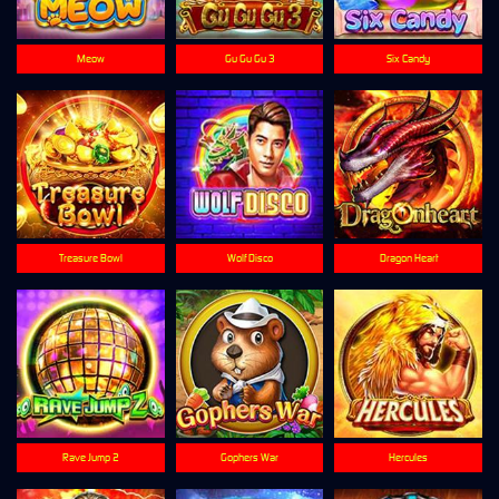
Meow
Gu Gu Gu 3
Six Candy
Treasure Bowl
Wolf Disco
Dragon Heart
Rave Jump 2
Gophers War
Hercules