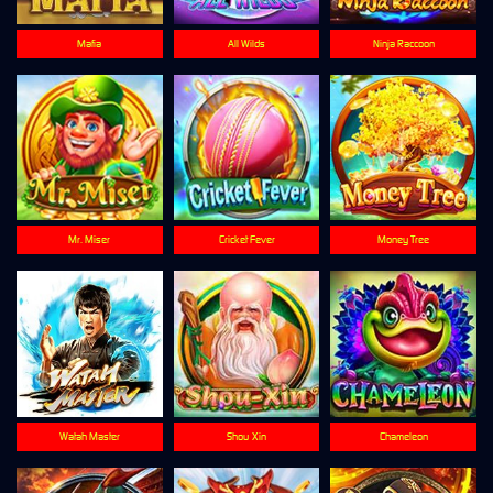
Mafia
All Wilds
Ninja Raccoon
Mr. Miser
Cricket Fever
Money Tree
Watah Master
Shou-Xin
Chameleon