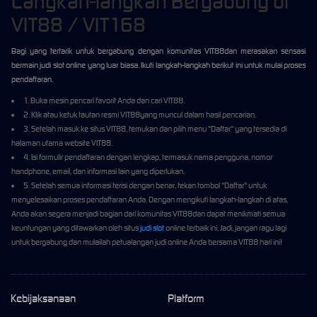
Langkah-langkah Bergabung di
VIT88 / VIT168
Bagi yang tertarik untuk bergabung dengan komunitas VIT88dan merasakan sensasi
bermain judi slot online yang luar biasa. Ikuti langkah-langkah berikut ini untuk mulai proses
pendaftaran.
1. Buka mesin pencari favorit Anda dan cari VIT88.
2. Klik atau ketuk tautan resmi VIT88yang muncul dalam hasil pencarian.
3. Setelah masuk ke situs VIT88, temukan dan pilih menu "Daftar" yang tersedia di
halaman utama website VIT88.
4. Isi formulir pendaftaran dengan lengkap, termasuk nama pengguna, nomor
handphone, email, dan informasi lain yang diperlukan.
5. Setelah semua informasi terisi dengan benar, tekan tombol "Daftar" untuk
menyelesaikan proses pendaftaran Anda. Dengan mengikuti langkah-langkah di atas,
Anda akan segera menjadi bagian dari komunitas VIT88dan dapat menikmati semua
keuntungan yang ditawarkan oleh situs
judi slot
online terbaik ini. Jadi, jangan ragu lagi
untuk bergabung dan mulailah petualangan judi online Anda bersama VIT88 hari ini!
Kebijaksanaan
Platform