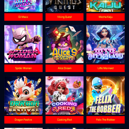
DJ Maxx
Viking Quest
Mecha Kaiju
Spider Woman
Alice Dream
Little Mermaid
Dragon Festive
Cooking Red
Felix The Robber