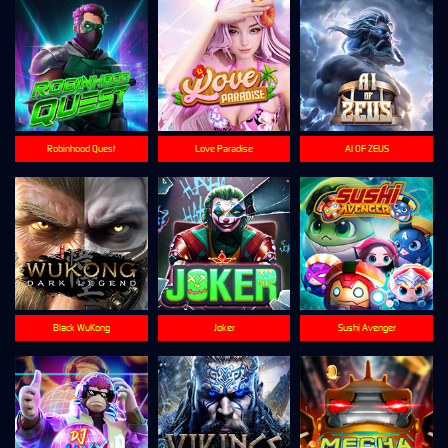
Robinhood Quest
Love Paradise
AI OF ZEUS
Black WuKong
Joker
Sushi Avenger