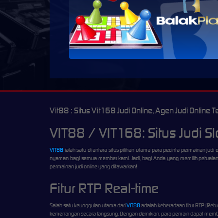
Vit88 : Situs Vit168 Judi Online, Agen Judi Online
VIT88 / VIT168: Situs Judi 
VIT88
ialah satu di antara situs pilihan utama para pecinta permainan jud
nyaman bagi semua member kami. Jadi, bagi Anda yang memilih petualang
permainan judi online yang ditawarkan!
Fitur RTP Real-time
Salah satu keunggulan utama dari
VIT88
adalah keberadaan fitur RTP (Retu
kemenangan secara langsung. Dengan demikian, para pemain dapat membua