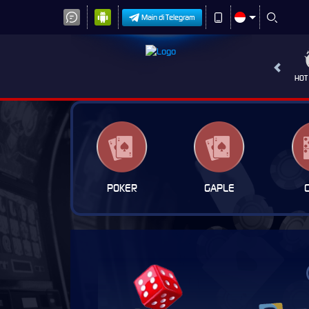
Main di Telegram
HOT
POKER
GAPLE