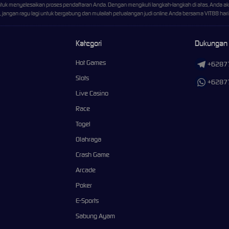
" untuk menyelesaikan proses pendaftaran Anda. Dengan mengikuti langkah-langkah di atas, Anda 
adi, jangan ragu lagi untuk bergabung dan mulailah petualangan judi online Anda bersama VIT88 hari 
Kategori
Dukungan
Hot Games
+6287
Slots
+6287
Live Casino
Race
Togel
Olahraga
Crash Game
Arcade
Poker
E-Sports
Sabung Ayam