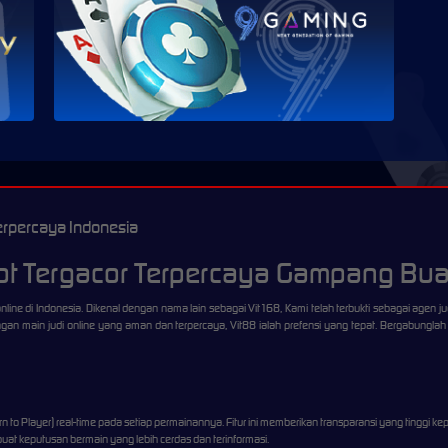
 Terpercaya Indonesia
Slot Tergacor Terpercaya Gampang Bua
i online di Indonesia. Dikenal dengan nama lain sebagai Vit168, Kami telah terbukti sebagai ag
an main judi online yang aman dan terpercaya, Vit88 ialah prefensi yang tepat. Bergabungl
rn to Player) real-time pada setiap permainannya. Fitur ini memberikan transparansi yang ting
t keputusan bermain yang lebih cerdas dan terinformasi.