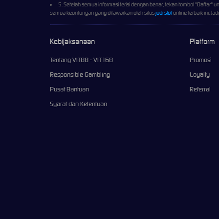
5. Setelah semua informasi terisi dengan benar, tekan tombol "Daftar
semua keuntungan yang ditawarkan oleh situs
judi slot
online terbaik ini. J
Kebijaksanaan
Platform
Tentang VIT88 - VIT168
Promosi
Responsible Gambling
Loyalty
Pusat Bantuan
Referral
Syarat dan Ketentuan