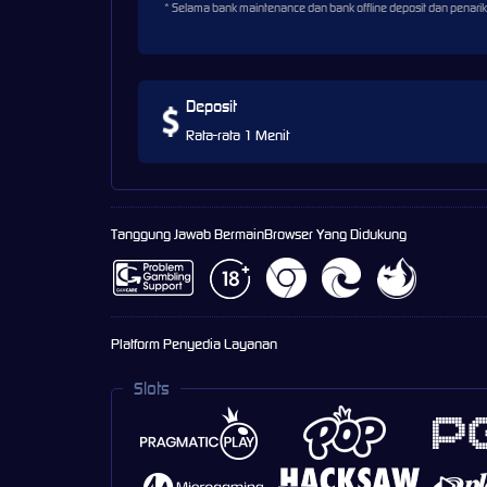
* Selama bank maintenance dan bank offline deposit dan penarik
Deposit
Rata-rata 1 Menit
Tanggung Jawab Bermain
Browser Yang Didukung
Platform Penyedia Layanan
Slots