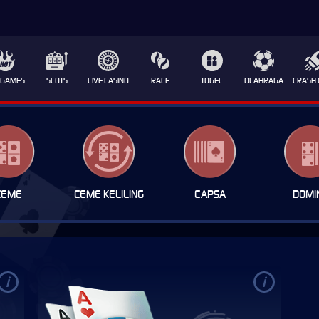
 GAMES
SLOTS
LIVE CASINO
RACE
TOGEL
OLAHRAGA
CRASH
CEME
CEME KELILING
CAPSA
DOMI
i
i