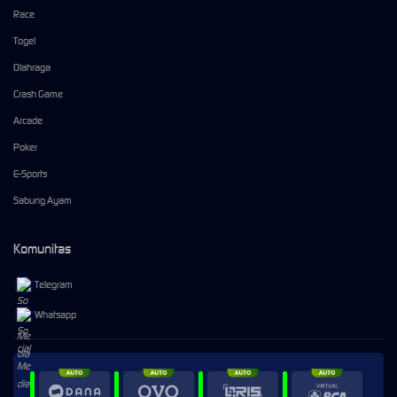
Race
Togel
Olahraga
Crash Game
Arcade
Poker
E-Sports
Sabung Ayam
Komunitas
Telegram
Whatsapp