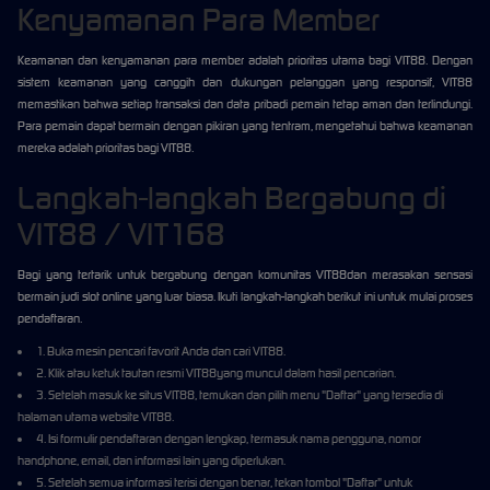
Kenyamanan Para Member
Keamanan dan kenyamanan para member adalah prioritas utama bagi VIT88. Dengan
sistem keamanan yang canggih dan dukungan pelanggan yang responsif, VIT88
memastikan bahwa setiap transaksi dan data pribadi pemain tetap aman dan terlindungi.
Para pemain dapat bermain dengan pikiran yang tentram, mengetahui bahwa keamanan
mereka adalah prioritas bagi VIT88.
Langkah-langkah Bergabung di
VIT88 / VIT168
Bagi yang tertarik untuk bergabung dengan komunitas VIT88dan merasakan sensasi
bermain judi slot online yang luar biasa. Ikuti langkah-langkah berikut ini untuk mulai proses
pendaftaran.
1. Buka mesin pencari favorit Anda dan cari VIT88.
2. Klik atau ketuk tautan resmi VIT88yang muncul dalam hasil pencarian.
3. Setelah masuk ke situs VIT88, temukan dan pilih menu "Daftar" yang tersedia di
halaman utama website VIT88.
4. Isi formulir pendaftaran dengan lengkap, termasuk nama pengguna, nomor
handphone, email, dan informasi lain yang diperlukan.
5. Setelah semua informasi terisi dengan benar, tekan tombol "Daftar" untuk