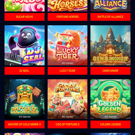
SUGAR HIGH5
FORTUNE HORSES
BATTLE OF ALLIANCE
DJ SEAL
LUCKY TIGER
GEMS MINER
MASTER OF GOLD MINER 2
GOD OF FORTUNE 2
GOLDEN LEGEND