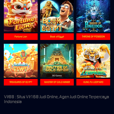
Fortune Lion
Book of Egypt
THRONE OF POSEIDON
TREASURES OF EGYPT
MASTER OF GOLD MINER
KUNG FU LEOPARD
Vit88 : Situs Vit168 Judi Online, Agen Judi Online Terpercaya
Indonesia