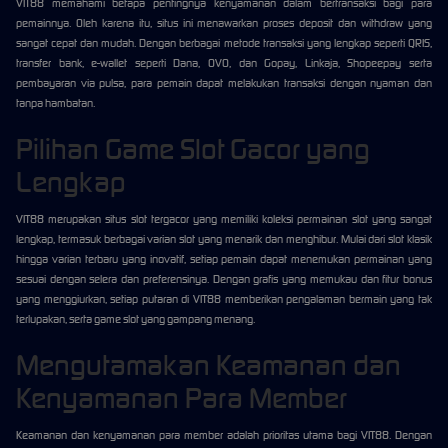
VIT88 memahami betapa pentingnya kenyamanan dalam bertransaksi bagi para
pemainnya. Oleh karena itu, situs ini menawarkan proses deposit dan withdraw yang
sangat cepat dan mudah. Dengan berbagai metode transaksi yang lengkap seperti QRIS,
transfer bank, e-wallet seperti Dana, OVO, dan Gopay, Linkaja, Shopeepay serta
pembayaran via pulsa, para pemain dapat melakukan transaksi dengan nyaman dan
tanpa hambatan.
Pilihan Game Slot Gacor yang
Lengkap
VIT88 merupakan situs slot tergacor yang memiliki koleksi permainan slot yang sangat
lengkap, termasuk berbagai varian slot yang menarik dan menghibur. Mulai dari slot klasik
hingga varian terbaru yang inovatif, setiap pemain dapat menemukan permainan yang
sesuai dengan selera dan preferensinya. Dengan grafis yang memukau dan fitur bonus
yang menggiurkan, setiap putaran di VIT88 memberikan pengalaman bermain yang tak
terlupakan, serta game slot yang gampang menang.
Mengutamakan Keamanan dan
Kenyamanan Para Member
Keamanan dan kenyamanan para member adalah prioritas utama bagi VIT88. Dengan