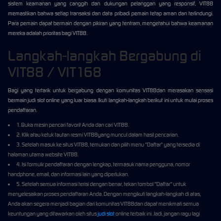
sistem keamanan yang canggih dan dukungan pelanggan yang responsif, VIT88
memastikan bahwa setiap transaksi dan data pribadi pemain tetap aman dan terlindungi.
Para pemain dapat bermain dengan pikiran yang tentram, mengetahui bahwa keamanan
mereka adalah prioritas bagi VIT88.
Langkah-langkah Bergabung di
VIT88 / VIT168
Bagi yang tertarik untuk bergabung dengan komunitas VIT88dan merasakan sensasi
bermain judi slot online yang luar biasa. Ikuti langkah-langkah berikut ini untuk mulai proses
pendaftaran.
1. Buka mesin pencari favorit Anda dan cari VIT88.
2. Klik atau ketuk tautan resmi VIT88yang muncul dalam hasil pencarian.
3. Setelah masuk ke situs VIT88, temukan dan pilih menu "Daftar" yang tersedia di
halaman utama website VIT88.
4. Isi formulir pendaftaran dengan lengkap, termasuk nama pengguna, nomor
handphone, email, dan informasi lain yang diperlukan.
5. Setelah semua informasi terisi dengan benar, tekan tombol "Daftar" untuk
menyelesaikan proses pendaftaran Anda. Dengan mengikuti langkah-langkah di atas,
Anda akan segera menjadi bagian dari komunitas VIT88dan dapat menikmati semua
keuntungan yang ditawarkan oleh situs
judi slot
online terbaik ini. Jadi, jangan ragu lagi