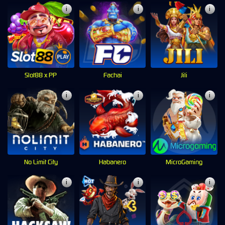
i
i
i
Slot88 x PP
Fachai
Jili
i
i
i
No Limit City
Habanero
MicroGaming
i
i
i