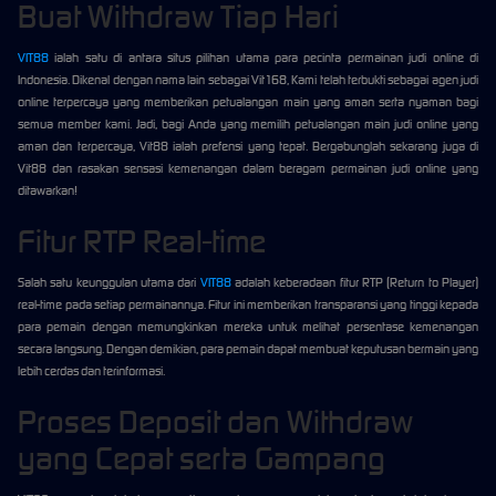
Buat Withdraw Tiap Hari
VIT88
ialah satu di antara situs pilihan utama para pecinta permainan judi online di
Indonesia. Dikenal dengan nama lain sebagai Vit168, Kami telah terbukti sebagai agen judi
online terpercaya yang memberikan petualangan main yang aman serta nyaman bagi
semua member kami. Jadi, bagi Anda yang memilih petualangan main judi online yang
aman dan terpercaya, Vit88 ialah prefensi yang tepat. Bergabunglah sekarang juga di
Vit88 dan rasakan sensasi kemenangan dalam beragam permainan judi online yang
ditawarkan!
Fitur RTP Real-time
Salah satu keunggulan utama dari
VIT88
adalah keberadaan fitur RTP (Return to Player)
real-time pada setiap permainannya. Fitur ini memberikan transparansi yang tinggi kepada
para pemain dengan memungkinkan mereka untuk melihat persentase kemenangan
secara langsung. Dengan demikian, para pemain dapat membuat keputusan bermain yang
lebih cerdas dan terinformasi.
Proses Deposit dan Withdraw
yang Cepat serta Gampang