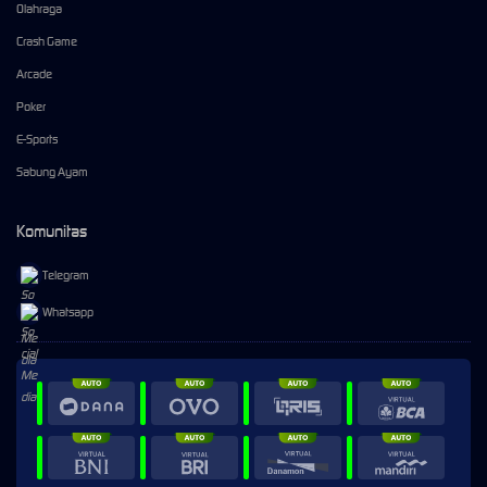
Olahraga
Crash Game
Arcade
Poker
E-Sports
Sabung Ayam
Komunitas
Telegram
Whatsapp