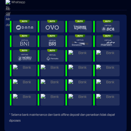
Whatsapp
* Selama bank maintenance dan bank offline deposit dan penarikan tidak dapat
diproses