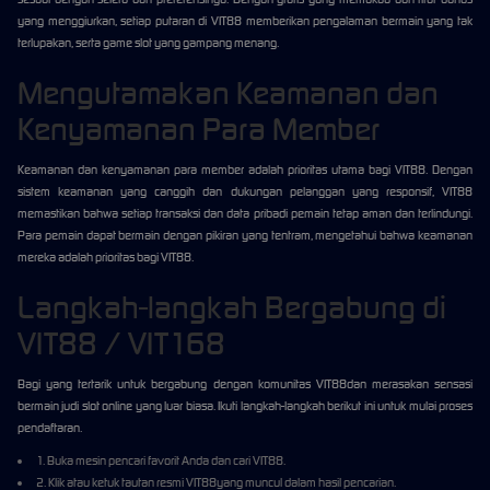
yang menggiurkan, setiap putaran di VIT88 memberikan pengalaman bermain yang tak
terlupakan, serta game slot yang gampang menang.
Mengutamakan Keamanan dan
Kenyamanan Para Member
Keamanan dan kenyamanan para member adalah prioritas utama bagi VIT88. Dengan
sistem keamanan yang canggih dan dukungan pelanggan yang responsif, VIT88
memastikan bahwa setiap transaksi dan data pribadi pemain tetap aman dan terlindungi.
Para pemain dapat bermain dengan pikiran yang tentram, mengetahui bahwa keamanan
mereka adalah prioritas bagi VIT88.
Langkah-langkah Bergabung di
VIT88 / VIT168
Bagi yang tertarik untuk bergabung dengan komunitas VIT88dan merasakan sensasi
bermain judi slot online yang luar biasa. Ikuti langkah-langkah berikut ini untuk mulai proses
pendaftaran.
1. Buka mesin pencari favorit Anda dan cari VIT88.
2. Klik atau ketuk tautan resmi VIT88yang muncul dalam hasil pencarian.