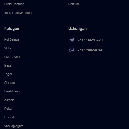
Pusat Bantuan
Referral
Syarat dan Ketentuan
Kategori
Dukungan
Hot Games
+6287734291449
Slots
+6287790650768
Live Casino
Race
Togel
Olahraga
Crash Game
Arcade
Poker
E-Sports
Sabung Ayam