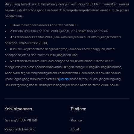
Bagi yang tertarik untuk bergabung dengan komunitas VIT88dan merasakan sensasi
bermain judi slot online yang luar biasa. Ikuti langkah-langkah berikut ini untuk mulai proses
pendaftaran.
1. Buka mesin pencari favorit Anda dan cari VIT88.
2. Klik atau ketuk tautan resmi VIT88yang muncul dalam hasil pencarian.
3. Setelah masuk ke situs VIT88, temukan dan pilih menu "Daftar" yang tersedia di
halaman utama website VIT88.
4. Isi formulir pendaftaran dengan lengkap, termasuk nama pengguna, nomor
handphone, email, dan informasi lain yang diperlukan.
5. Setelah semua informasi terisi dengan benar, tekan tombol "Daftar" untuk
menyelesaikan proses pendaftaran Anda. Dengan mengikuti langkah-langkah di atas,
Anda akan segera menjadi bagian dari komunitas VIT88dan dapat menikmati semua
keuntungan yang ditawarkan oleh situs
judi slot
online terbaik ini. Jadi, jangan ragu lagi
untuk bergabung dan mulailah petualangan judi online Anda bersama VIT88 hari ini!
Kebijaksanaan
Platform
Tentang VIT88 - VIT168
Promosi
Responsible Gambling
Loyalty