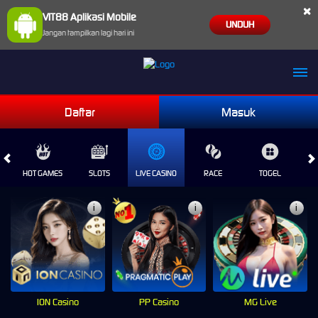
×
VIT88 Aplikasi Mobile
UNDUH
Jangan tampilkan lagi hari ini
Daftar
Masuk
HOT GAMES
SLOTS
LIVE CASINO
RACE
TOGEL
OL
i
i
i
ION Casino
PP Casino
MG Live