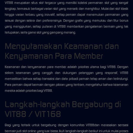
VIT88 merupakan situs slot tergacor yang memiliki koleksi permainan slot yang sangat
lengkap, termasuk berbagai varian slot yang menarik dan menghibur. Mulai dari slot klasik
hingga varian terbaru yang inovatif, setiap pemain dapat menemukan permainan yang
sesuai dengan selera dan preferensinya. Dengan grafis yang memukau dan fitur bonus
yang menggiurkan, setiap putaran di VIT88 memberikan pengalaman bermain yang tak
terlupakan, serta game slot yang gampang menang.
Mengutamakan Keamanan dan
Kenyamanan Para Member
Keamanan dan kenyamanan para member adalah prioritas utama bagi VIT88. Dengan
sistem keamanan yang canggih dan dukungan pelanggan yang responsif, VIT88
memastikan bahwa setiap transaksi dan data pribadi pemain tetap aman dan terlindungi.
Para pemain dapat bermain dengan pikiran yang tentram, mengetahui bahwa keamanan
mereka adalah prioritas bagi VIT88.
Langkah-langkah Bergabung di
VIT88 / VIT168
Bagi yang tertarik untuk bergabung dengan komunitas VIT88dan merasakan sensasi
bermain judi slot online yang luar biasa. Ikuti langkah-langkah berikut ini untuk mulai proses