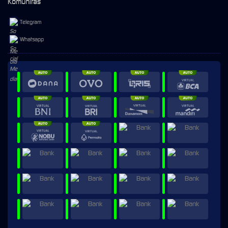
Komunitas
Telegram
Whatsapp