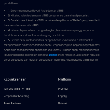
pendaftaran.
1. Buka mesin pencari favorit Anda dan cari VIT88.
2. Klik atau ketuk tautan resmi VIT88yang muncul dalam hasil pencarian.
3. Setelah masuk ke situs VIT88, temukan dan pilih menu "Daftar" yang tersedia di
halaman utama website VIT88.
4. Isi formulir pendaftaran dengan lengkap, termasuk nama pengguna, nomor
handphone, email, dan informasi lain yang diperlukan.
5. Setelah semua informasi terisi dengan benar, tekan tombol "Daftar" untuk
menyelesaikan proses pendaftaran Anda. Dengan mengikuti langkah-langkah di atas,
Anda akan segera menjadi bagian dari komunitas VIT88dan dapat menikmati semua
keuntungan yang ditawarkan oleh situs
judi slot
online terbaik ini. Jadi, jangan ragu lagi
untuk bergabung dan mulailah petualangan judi online Anda bersama VIT88 hari ini!
Kebijaksanaan
Platform
Tentang VIT88 - VIT168
Promosi
Responsible Gambling
Loyalty
Pusat Bantuan
Referral