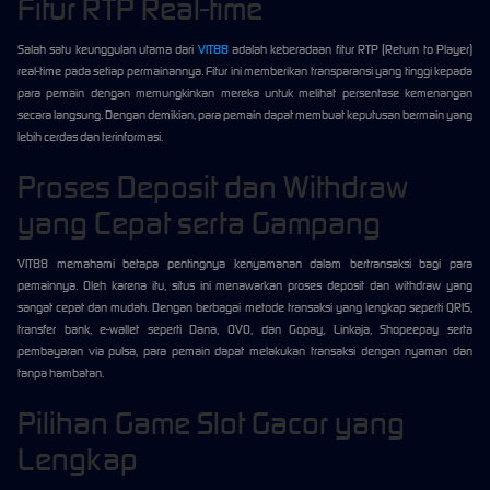
Fitur RTP Real-time
Salah satu keunggulan utama dari
VIT88
adalah keberadaan fitur RTP (Return to Player)
real-time pada setiap permainannya. Fitur ini memberikan transparansi yang tinggi kepada
para pemain dengan memungkinkan mereka untuk melihat persentase kemenangan
secara langsung. Dengan demikian, para pemain dapat membuat keputusan bermain yang
lebih cerdas dan terinformasi.
Proses Deposit dan Withdraw
yang Cepat serta Gampang
VIT88 memahami betapa pentingnya kenyamanan dalam bertransaksi bagi para
pemainnya. Oleh karena itu, situs ini menawarkan proses deposit dan withdraw yang
sangat cepat dan mudah. Dengan berbagai metode transaksi yang lengkap seperti QRIS,
transfer bank, e-wallet seperti Dana, OVO, dan Gopay, Linkaja, Shopeepay serta
pembayaran via pulsa, para pemain dapat melakukan transaksi dengan nyaman dan
tanpa hambatan.
Pilihan Game Slot Gacor yang
Lengkap