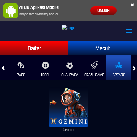
×
VIT88 Aplikasi Mobile
UNDUH
Jangan tampilkan lagi hari ini
Daftar
Masuk
SINO
RACE
TOGEL
OLAHRAGA
CRASH GAME
ARCADE
Gemini