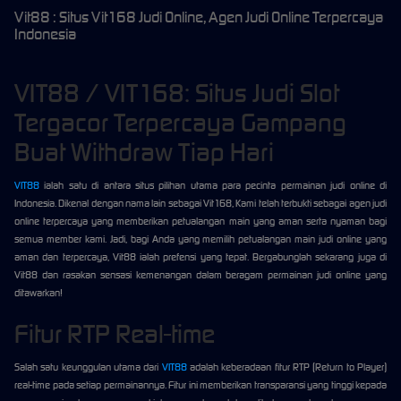
Vit88 : Situs Vit168 Judi Online, Agen Judi Online Terpercaya
Indonesia
VIT88 / VIT168: Situs Judi Slot
Tergacor Terpercaya Gampang
Buat Withdraw Tiap Hari
VIT88
ialah satu di antara situs pilihan utama para pecinta permainan judi online di
Indonesia. Dikenal dengan nama lain sebagai Vit168, Kami telah terbukti sebagai agen judi
online terpercaya yang memberikan petualangan main yang aman serta nyaman bagi
semua member kami. Jadi, bagi Anda yang memilih petualangan main judi online yang
aman dan terpercaya, Vit88 ialah prefensi yang tepat. Bergabunglah sekarang juga di
Vit88 dan rasakan sensasi kemenangan dalam beragam permainan judi online yang
ditawarkan!
Fitur RTP Real-time
Salah satu keunggulan utama dari
VIT88
adalah keberadaan fitur RTP (Return to Player)
real-time pada setiap permainannya. Fitur ini memberikan transparansi yang tinggi kepada