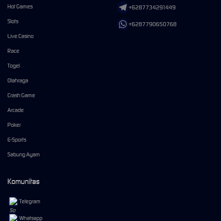
Hot Games
+6287734291449
Slots
+6287790650768
Live Casino
Race
Togel
Olahraga
Crash Game
Arcade
Poker
E-Sports
Sabung Ayam
Komunitas
Telegram
Whatsapp