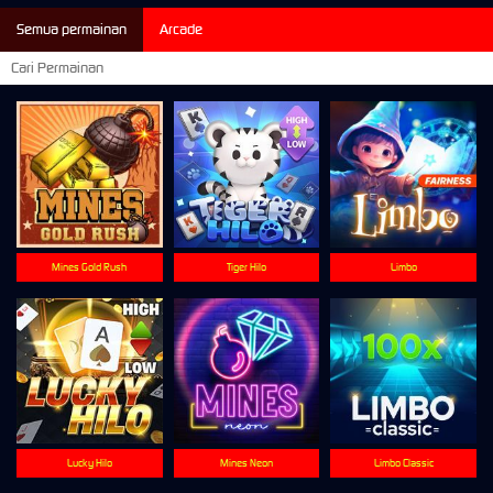
Semua permainan
Arcade
Mines Gold Rush
Tiger Hilo
Limbo
Lucky Hilo
Mines Neon
Limbo Classic