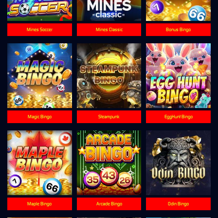
Mines Soccer
Mines Classic
Bonus Bingo
Magic Bingo
Steampunk
EggHunt Bingo
Maple Bingo
Arcade Bingo
Odin Bingo