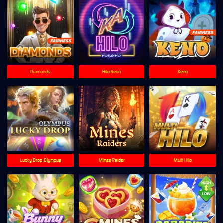
Diamonds
Hilo Neon
Keno
Lucky Drop-Olympus
Mines Raider
Multi Hilo