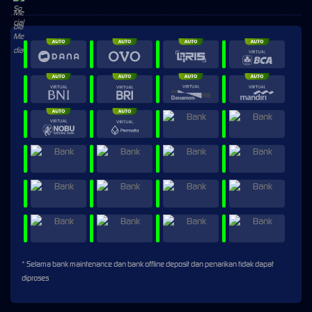
* Selama bank maintenance dan bank offline deposit dan penarikan tidak dapat
diproses