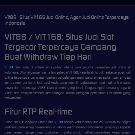
Vit88 : Situs Vit168 Judi Online, Agen Judi Online Terpercaya
Indonesia
VIT88 / VIT168: Situs Judi Slot
Tergacor Terpercaya Gampang
Buat Withdraw Tiap Hari
VIT88
ialah satu di antara situs pilihan utama para pecinta permainan judi online di
Indonesia. Dikenal dengan nama lain sebagai Vit168, Kami telah terbukti sebagai agen judi
online terpercaya yang memberikan petualangan main yang aman serta nyaman bagi
semua member kami. Jadi, bagi Anda yang memilih petualangan main judi online yang
aman dan terpercaya, Vit88 ialah prefensi yang tepat. Bergabunglah sekarang juga di
Vit88 dan rasakan sensasi kemenangan dalam beragam permainan judi online yang
ditawarkan!
Fitur RTP Real-time
Salah satu keunggulan utama dari
VIT88
adalah keberadaan fitur RTP (Return to Player)
real-time pada setiap permainannya. Fitur ini memberikan transparansi yang tinggi kepada
para pemain dengan memungkinkan mereka untuk melihat persentase kemenangan