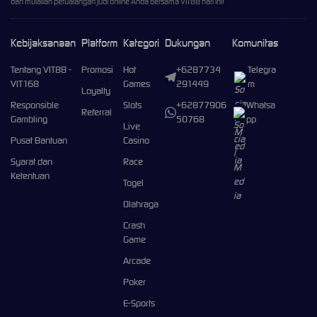
dan mulailah petualangan judi online Anda bersama VIT88 hari ini!
Kebijaksanaan
Platform
Kategori
Dukungan
Komunitas
Tentang VIT88 -
Promosi
Hot
+6287734
Telegra
VIT168
Games
291449
m
Loyalty
Responsible
Slots
+62877906
Whatsa
Referral
Gambling
50768
pp
Live
Pusat Bantuan
Casino
Syarat dan
Race
Ketentuan
Togel
Olahraga
Crash
Game
Arcade
Poker
E-Sports