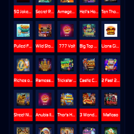
50 Jokers Hotfire
Secret Riches of the Irish
Armageddon 10K Ways
Hell's Hogs 2 Squealin' Wheels
Ten Thousand Wonders Multimax
Pulled From The Deep UltraNudge
Wild Storm Legionnaire
777 Volt
Big Top Terror
Lions Gigablox
Riches of Olympus
Ramesses Gold 10K Ways
Trickstar Spins
Castle Cash Megaways
2 Fast 2 Fruity
Street Ninja
Anubis II DoubleMax
Thor's Hammer Time
3 Wonders New year Carnival
Mafioso