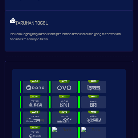
TARUHAN TOGEL
Platform togel yang menarik dari perusahan terbaik di dunia yang menawarkan
hadiah kemenangan besar