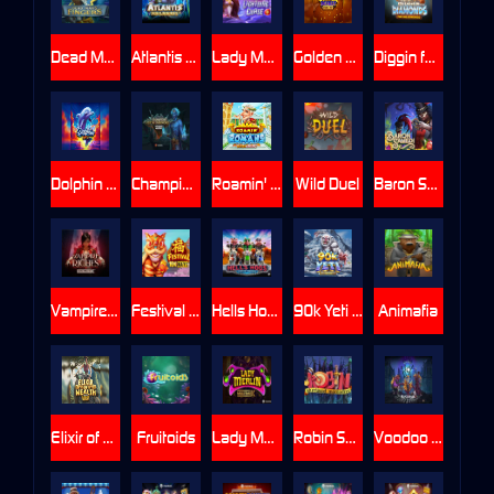
Dead Mans Fingers
Atlantis Megaways
Lady Merlin Lightning Chase
Golden Donkeyy Xmas
Diggin for Diamonds
Dolphin Hot 1
Champion of the Underworld Gigablox Wild Fight
Roamin' Romans UltraNudge
Wild Duel
Baron Samedi
Vampire Riches
Festival 10K Ways
Hells Hogs
90k Yeti Gigablox
Animafia
Elixir of Wealth MultiBoost
Fruitoids
Lady Merlin Multimax
Robin Sherwood Marauders
Voodoo Hex