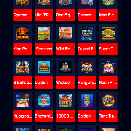
Spartacus 10K Ways
Life O'Riley
Dog Fighters - Their Finest Hour
Diamond Delirium
Max Elements
King Power
Seasons
Wild Fishin' Wild Ways
Crystal Falls
Super Cash Drop Giga Blox
8 Balls of Fire
Golden Fish Tank
Wicked Circus
Penguin City
Neon Villains Doublemax
Hypernova 10K Ways
Enchanted Water
10000 BC Doublemax
Golden Fish Tank Party
Time Travel Tigers