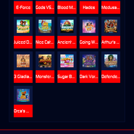
E-Force
Gods VS Gigablox
Blood Moon Wilds
Hades
Medusa Hot 1
Juiced DuoMax
Nice Catch Doublemax
Ancient Eclipse
Going Wild in Vegas
Arthur's Fortune
3 Gladiators vs Caesar
Monsters Vs Gigablox
Sugar Bomb MultiBoost
Dark Vortex
Defenders of Mystica
Orca's Wild Bonanza