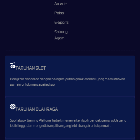
Arcade
Poker
E-Sports
Sabung
Ayam
TARUHAN SLOT
Penyedia slot online dengan beragam pilihan game menarik yang memudahkan
pemain untuk mencapai jackpot
TARUHAN OLAHRAGA
Sportsbook Gaming Platform Terbaik menawarkan lebih banyak game, odds yang
lebih tinggi, dan menyediakan pilihan yang lebih banyak untuk pemain.