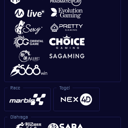
Race
Togel
Olahraga