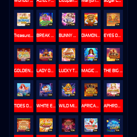
Wonder Ace
Aztec Fortune
Cleopatra's Fortune Ways
Mahjong Dragon Ways
Sugar Candy Bonanza
Treasures of Olympus 1000
BREAK THE BANK
BUNNY VIP NIGHT
DIAMOND KING
EYES OF RA
GOLDEN FORTUNE HORSE
LADY OF RA
LUCKY TIGER
MAGIC PEARLS
THE BIG THE FAT THE UGLY
TIDES OF FORTUNE
WHITE ELEPHANT
WILD MINER
AFRICAN BUFFALO 5000
APHRODITE’S BLESSING