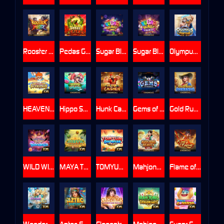
Rooster Blitz
Pedas Gila
Sugar Blast
Sugar Blast Frenzy
Olympus Fortune
HEAVENLY FEAST WITH WUKONG
Hippo Splash
Hunk Cai Shen
Gems of Valhalla
Gold Rush Bonanza
WILD WITCH SUGAR BONANZA
MAYA TEMPLE OF FORTUNE
TOMYUM BONANZA
Mahjong Beauty
Flame of Fortune