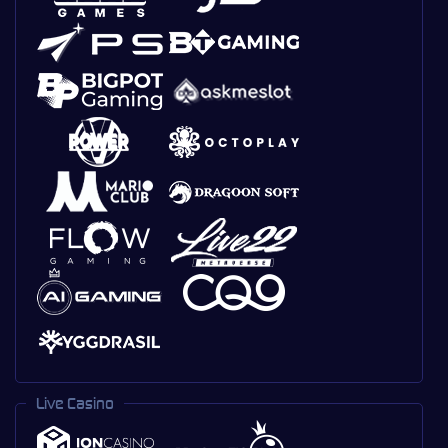
Live Casino