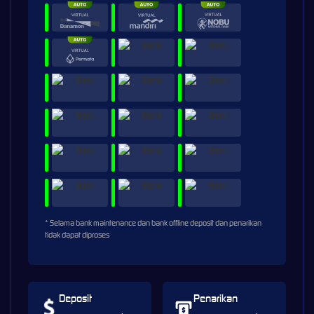
* Selama bank maintenance dan bank offline deposit dan penarikan
tidak dapat diproses
Deposit
Penarikan