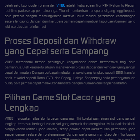
Salah satu keunggulan utama dari
VIT88
adalah keberadaan fitur RTP (Return to Player)
real-time pada setiap permainannya. Fitur ini memberikan transparansi yang tinggi kepada
para pemain dengan memungkinkan mereka untuk melihat persentase kemenangan
secara langsung. Dengan demikian, para pemain dapat membuat keputusan bermain yang
lebih cerdas dan terinformasi.
Proses Deposit dan Withdraw
yang Cepat serta Gampang
VIT88 memahami betapa pentingnya kenyamanan dalam bertransaksi bagi para
pemainnya. Oleh karena itu, situs ini menawarkan proses deposit dan withdraw yang sangat
cepat dan mudah. Dengan berbagai metode transaksi yang lengkap seperti QRIS, transfer
bank, e-wallet seperti Dana, OVO, dan Gopay, Linkaja, Shopeepay serta pembayaran via
pulsa, para pemain dapat melakukan transaksi dengan nyaman dan tanpa hambatan.
Pilihan Game Slot Gacor yang
Lengkap
VIT88 merupakan situs slot tergacor yang memiliki koleksi permainan slot yang sangat
lengkap, termasuk berbagai varian slot yang menarik dan menghibur. Mulai dari slot klasik
hingga varian terbaru yang inovatif, setiap pemain dapat menemukan permainan yang
sesuai dengan selera dan preferensinya. Dengan grafis yang memukau dan fitur bonus
yang menggiurkan, setiap putaran di VIT88 memberikan pengalaman bermain yang tak