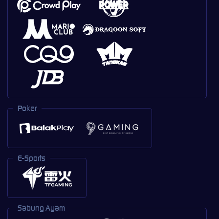
Poker
E-Sports
Sabung Ayam