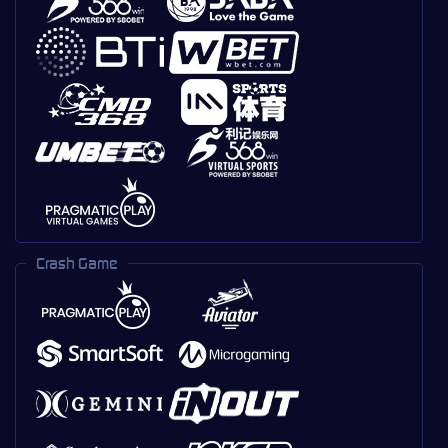
Crash Game