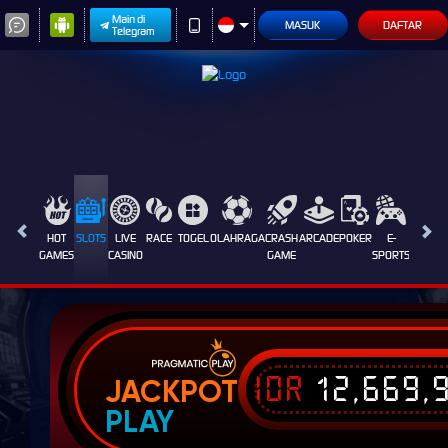
Main di
MASUK
DAFTAR
Telegram
HOT
SLOTS
LIVE
RACE
TOGEL
OLAHRAGA
CRASH
ARCADE
POKER
E-
SABUN
GAMES
CASINO
GAME
SPORTS
AYAM
IDR
12,669,
JACKPOT
PLAY