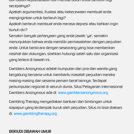
secepatnya?
Apakah argumentasi, frustasi atau kekecewaan membuat anda
menginginkan untuk bertaruh lagi?
Apakah bertaruh membuat anda merasa depresi atau bahkan ingin
bunuh diri?
Semakin banyak pertanyaan yang anda jawab 'ya', semakin
menunjukkan bahwa anda memiliki permasalahan dengan perjudian
anda. Untuk berbicara dengan seseorang yang bisa memberikan
nasihat dan dukungan, silahkan hubungi salah satu dari organisasi
yang tertera di bawah ini.
Gamblers Anonymous adalah kumpulan dari pria dan wanita yang
bergabung bersama untuk membantu masalah perjudian mereka
masing-masing dan sesama pemain berat lainnya. Terdapat
perkumpulan regional di seluruh dunia. Situs Pelayanan internasional
Gamblers Anonymous ada di:
www.gamblersanonymous.org
Gambling Therapy menyediakan bantuan dan bimbingan untuk
siapapun yang terdampak buruk oleh perjudian. Situs ini bisa diakses
di:
www.gamblingtherapy.org
BERJUDI DIBAWAH UMUR