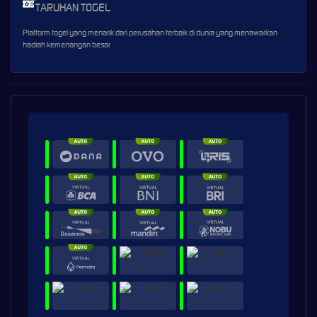
TARUHAN TOGEL
Platform togel yang menarik dari perusahan terbaik di dunia yang menawarkan
hadiah kemenangan besar