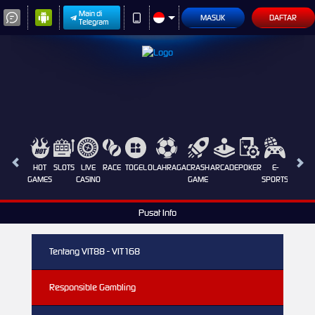
Main di
MASUK
DAFTAR
Telegram
HOT
SLOTS
LIVE
RACE
TOGEL
OLAHRAGA
CRASH
ARCADE
POKER
E-
SABUN
GAMES
CASINO
GAME
SPORTS
AYAM
Pusat Info
Tentang VIT88 - VIT168
Responsible Gambling