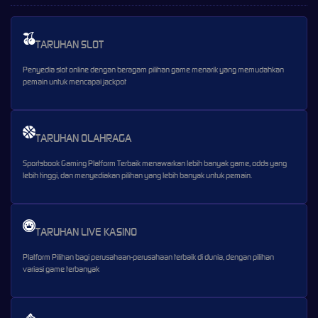
TARUHAN SLOT
Penyedia slot online dengan beragam pilihan game menarik yang memudahkan
pemain untuk mencapai jackpot
TARUHAN OLAHRAGA
Sportsbook Gaming Platform Terbaik menawarkan lebih banyak game, odds yang
lebih tinggi, dan menyediakan pilihan yang lebih banyak untuk pemain.
TARUHAN LIVE KASINO
Platform Pilihan bagi perusahaan-perusahaan terbaik di dunia, dengan pilihan
variasi game terbanyak