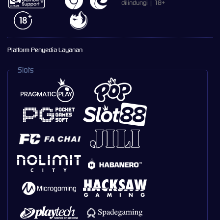
dilindungi | 18+
Platform Penyedia Layanan
Slots