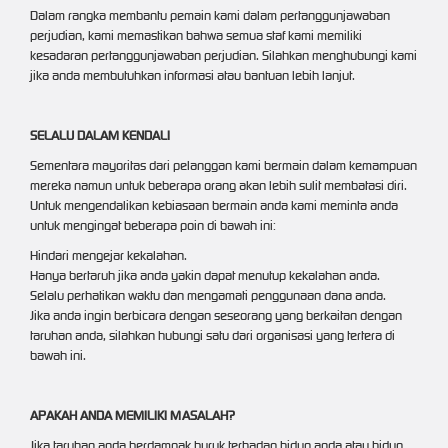
Dalam rangka membantu pemain kami dalam pertanggunjawaban
perjudian, kami memastikan bahwa semua staf kami memiliki
kesadaran pertanggunjawaban perjudian. Silahkan menghubungi kami
jika anda membutuhkan informasi atau bantuan lebih lanjut.
SELALU DALAM KENDALI
Sementara mayoritas dari pelanggan kami bermain dalam kemampuan
mereka namun untuk beberapa orang akan lebih sulit membatasi diri.
Untuk mengendalikan kebiasaan bermain anda kami meminta anda
untuk mengingat beberapa poin di bawah ini:
Hindari mengejar kekalahan.
Hanya bertaruh jika anda yakin dapat menutup kekalahan anda.
Selalu perhatikan waktu dan mengamati penggunaan dana anda.
Jika anda ingin berbicara dengan seseorang yang berkaitan dengan
taruhan anda, silahkan hubungi satu dari organisasi yang tertera di
bawah ini.
APAKAH ANDA MEMILIKI MASALAH?
Jika taruhan anda berdampak buruk terhadap hidup anda atau hidup