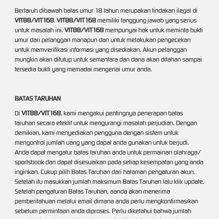
Bertaruh dibawah batas umur 18 tahun merupakan tindakan ilegal di
VIT88/
VIT168
.
VIT88/
VIT168
memiliki tanggung jawab yang serius
untuk masalah ini.
VIT88/
VIT168
mempunyai hak untuk meminta bukti
umur dari pelanggan manapun dan untuk melakukan pengecekan
untuk memverifikasi informasi yang disediakan. Akun pelanggan
mungkin akan ditutup untuk sementara dan dana akan ditahan sampai
tersedia bukti yang memadai mengenai umur anda.
BATAS TARUHAN
Di
VIT88/
VIT168
, kami mengakui pentingnya penerapan batas
taruhan secara efektif untuk mengurangi masalah perjudian. Dengan
demikian, kami menyediakan pengguna dengan sistem untuk
mengontrol jumlah uang yang dapat anda gunakan untuk berjudi.
Anda dapat mengatur batas taruhan anda untuk permainan olahraga/
sportsbook dan dapat disesuaikan pada setiap kesempatan yang anda
inginkan. Cukup pilih Batas Taruhan dari halaman pengaturan akun.
Setelah itu masukkan jumlah maksimum Batas Taruhan lalu klik update.
Setelah pengaturan Batas Taruhan, aanda akan menerima
pemberitahuan melalui email dimana anda perlu mengkonfirmasikan
sebelum permintaan anda diproses. Perlu diketahui bahwa jumlah