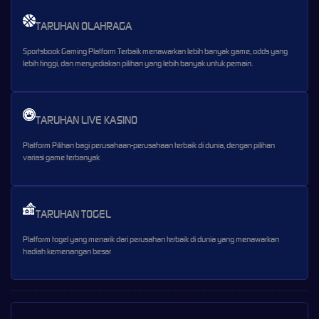
TARUHAN OLAHRAGA
Sportsbook Gaming Platform Terbaik menawarkan lebih banyak game, odds yang
lebih tinggi, dan menyediakan pilihan yang lebih banyak untuk pemain.
TARUHAN LIVE KASINO
Platform Pilihan bagi perusahaan-perusahaan terbaik di dunia, dengan pilihan
variasi game terbanyak
TARUHAN TOGEL
Platform togel yang menarik dari perusahan terbaik di dunia yang menawarkan
hadiah kemenangan besar