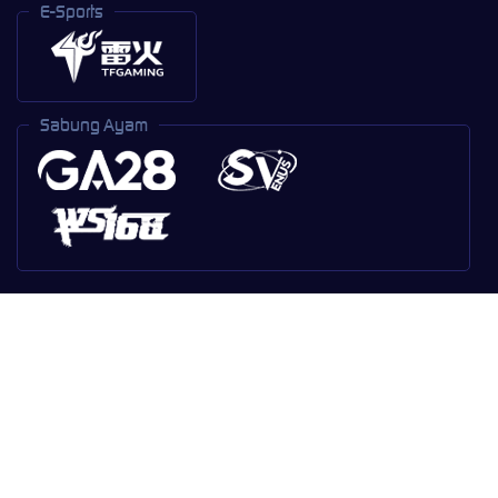
E-Sports
Sabung Ayam