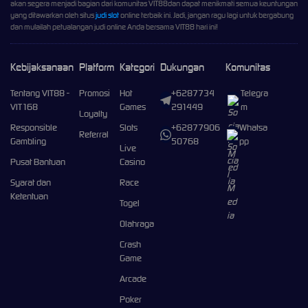
akan segera menjadi bagian dari komunitas VIT88dan dapat menikmati semua keuntungan
yang ditawarkan oleh situs
judi slot
online terbaik ini. Jadi, jangan ragu lagi untuk bergabung
dan mulailah petualangan judi online Anda bersama VIT88 hari ini!
Kebijaksanaan
Platform
Kategori
Dukungan
Komunitas
Tentang VIT88 -
Promosi
Hot
+6287734
Telegra
VIT168
Games
291449
m
Loyalty
Responsible
Slots
+62877906
Whatsa
Referral
Gambling
50768
pp
Live
Pusat Bantuan
Casino
Syarat dan
Race
Ketentuan
Togel
Olahraga
Crash
Game
Arcade
Poker