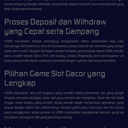
secara langsung. Dengan demikian, para pemain dapat membuat keputusan bermain yang
lebih cerdas dan terinformasi.
Proses Deposit dan Withdraw
yang Cepat serta Gampang
VIT88 memahami betapa pentingnya kenyamanan dalam bertransaksi bagi para
pemainnya. Oleh karena itu, situs ini menawarkan proses deposit dan withdraw yang sangat
cepat dan mudah. Dengan berbagai metode transaksi yang lengkap seperti QRIS, transfer
bank, e-wallet seperti Dana, OVO, dan Gopay, Linkaja, Shopeepay serta pembayaran via
pulsa, para pemain dapat melakukan transaksi dengan nyaman dan tanpa hambatan.
Pilihan Game Slot Gacor yang
Lengkap
VIT88 merupakan situs slot tergacor yang memiliki koleksi permainan slot yang sangat
lengkap, termasuk berbagai varian slot yang menarik dan menghibur. Mulai dari slot klasik
hingga varian terbaru yang inovatif, setiap pemain dapat menemukan permainan yang
sesuai dengan selera dan preferensinya. Dengan grafis yang memukau dan fitur bonus
yang menggiurkan, setiap putaran di VIT88 memberikan pengalaman bermain yang tak
terlupakan, serta game slot yang gampang menang.