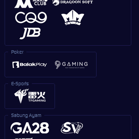
Poker
E-Sports
Sabung Ayam