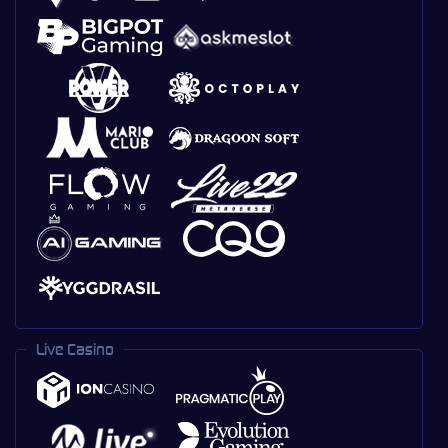
Live Casino