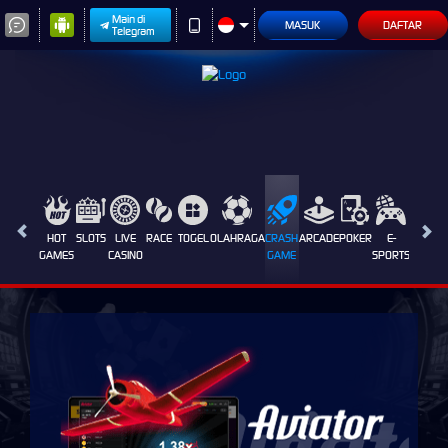
Main di
MASUK
DAFTAR
Telegram
HOT
SLOTS
LIVE
RACE
TOGEL
OLAHRAGA
CRASH
ARCADE
POKER
E-
SABUN
GAMES
CASINO
GAME
SPORTS
AYAM