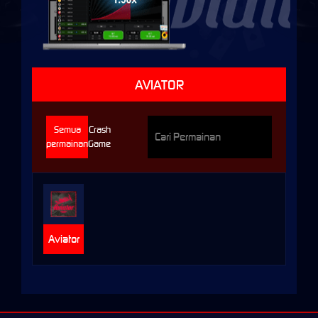
AVIATOR
Semua
Crash
permainan
Game
Aviator