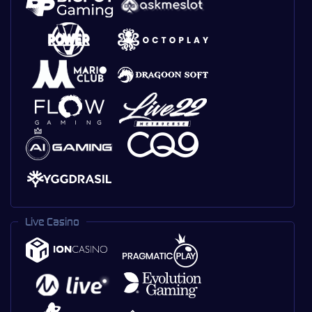
Live Casino