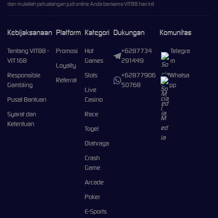
dan mulailah petualangan judi online Anda bersama VIT88 hari ini!
Kebijaksanaan
Platform
Kategori
Dukungan
Komunitas
Tentang VIT88 -
Promosi
Hot
+6287734
Telegra
VIT168
Games
291449
m
Loyalty
Responsible
Slots
+62877906
Whatsa
Referral
Gambling
50768
pp
Live
Pusat Bantuan
Casino
Syarat dan
Race
Ketentuan
Togel
Olahraga
Crash
Game
Arcade
Poker
E-Sports