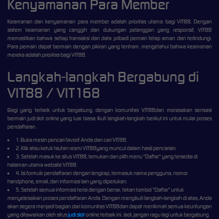
Kenyamanan Para Member
Keamanan dan kenyamanan para member adalah prioritas utama bagi VIT88. Dengan
sistem keamanan yang canggih dan dukungan pelanggan yang responsif, VIT88
memastikan bahwa setiap transaksi dan data pribadi pemain tetap aman dan terlindungi.
Para pemain dapat bermain dengan pikiran yang tentram, mengetahui bahwa keamanan
mereka adalah prioritas bagi VIT88.
Langkah-langkah Bergabung di
VIT88 / VIT168
Bagi yang tertarik untuk bergabung dengan komunitas VIT88dan merasakan sensasi
bermain judi slot online yang luar biasa. Ikuti langkah-langkah berikut ini untuk mulai proses
pendaftaran.
1. Buka mesin pencari favorit Anda dan cari VIT88.
2. Klik atau ketuk tautan resmi VIT88yang muncul dalam hasil pencarian.
3. Setelah masuk ke situs VIT88, temukan dan pilih menu "Daftar" yang tersedia di
halaman utama website VIT88.
4. Isi formulir pendaftaran dengan lengkap, termasuk nama pengguna, nomor
handphone, email, dan informasi lain yang diperlukan.
5. Setelah semua informasi terisi dengan benar, tekan tombol "Daftar" untuk
menyelesaikan proses pendaftaran Anda. Dengan mengikuti langkah-langkah di atas, Anda
akan segera menjadi bagian dari komunitas VIT88dan dapat menikmati semua keuntungan
yang ditawarkan oleh situs
judi slot
online terbaik ini. Jadi, jangan ragu lagi untuk bergabung