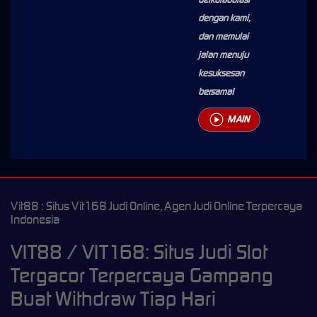
dengan kami,
dan memulai
jalan menuju
kesuksesan
bersama!
MAIN
Vit88 : Situs Vit168 Judi Online, Agen Judi Online Terpercaya
Indonesia
VIT88 / VIT168: Situs Judi Slot
Tergacor Terpercaya Gampang
Buat Withdraw Tiap Hari