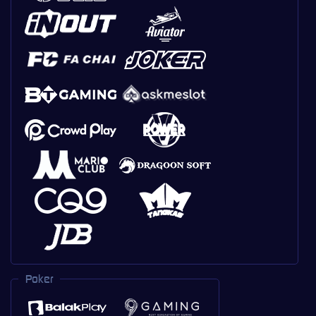
Poker