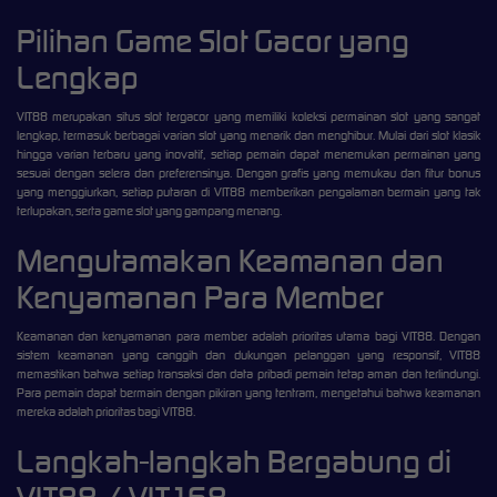
Pilihan Game Slot Gacor yang
Lengkap
VIT88 merupakan situs slot tergacor yang memiliki koleksi permainan slot yang sangat
lengkap, termasuk berbagai varian slot yang menarik dan menghibur. Mulai dari slot klasik
hingga varian terbaru yang inovatif, setiap pemain dapat menemukan permainan yang
sesuai dengan selera dan preferensinya. Dengan grafis yang memukau dan fitur bonus
yang menggiurkan, setiap putaran di VIT88 memberikan pengalaman bermain yang tak
terlupakan, serta game slot yang gampang menang.
Mengutamakan Keamanan dan
Kenyamanan Para Member
Keamanan dan kenyamanan para member adalah prioritas utama bagi VIT88. Dengan
sistem keamanan yang canggih dan dukungan pelanggan yang responsif, VIT88
memastikan bahwa setiap transaksi dan data pribadi pemain tetap aman dan terlindungi.
Para pemain dapat bermain dengan pikiran yang tentram, mengetahui bahwa keamanan
mereka adalah prioritas bagi VIT88.
Langkah-langkah Bergabung di