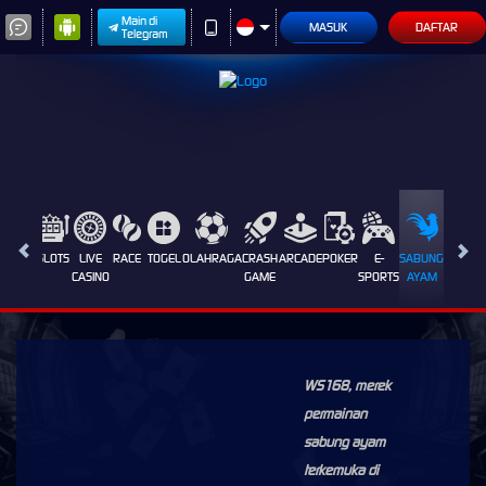
Main di
MASUK
DAFTAR
Telegram
HOT
SLOTS
LIVE
RACE
TOGEL
OLAHRAGA
CRASH
ARCADE
POKER
E-
SABUNG
PROMOS
GAMES
CASINO
GAME
SPORTS
AYAM
WS168, merek
permainan
sabung ayam
terkemuka di