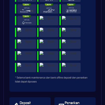
* Selama bank maintenance dan bank offline deposit dan penarikan
tidak dapat diproses
Deposit
Penarikan