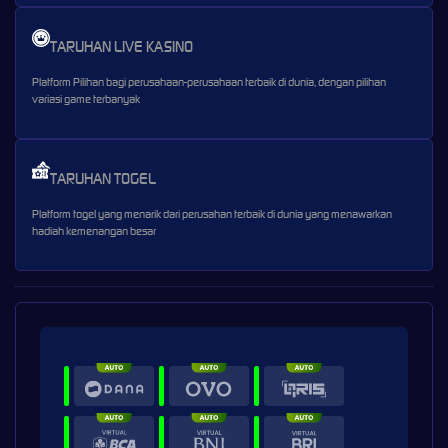
TARUHAN LIVE KASINO
Platform Pilihan bagi perusahaan-perusahaan terbaik di dunia, dengan pilihan
variasi game terbanyak
TARUHAN TOGEL
Platform togel yang menarik dari perusahan terbaik di dunia yang menawarkan
hadiah kemenangan besar