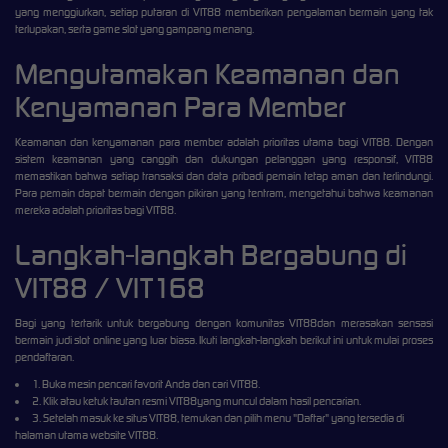
yang menggiurkan, setiap putaran di VIT88 memberikan pengalaman bermain yang tak
terlupakan, serta game slot yang gampang menang.
Mengutamakan Keamanan dan
Kenyamanan Para Member
Keamanan dan kenyamanan para member adalah prioritas utama bagi VIT88. Dengan
sistem keamanan yang canggih dan dukungan pelanggan yang responsif, VIT88
memastikan bahwa setiap transaksi dan data pribadi pemain tetap aman dan terlindungi.
Para pemain dapat bermain dengan pikiran yang tentram, mengetahui bahwa keamanan
mereka adalah prioritas bagi VIT88.
Langkah-langkah Bergabung di
VIT88 / VIT168
Bagi yang tertarik untuk bergabung dengan komunitas VIT88dan merasakan sensasi
bermain judi slot online yang luar biasa. Ikuti langkah-langkah berikut ini untuk mulai proses
pendaftaran.
1. Buka mesin pencari favorit Anda dan cari VIT88.
2. Klik atau ketuk tautan resmi VIT88yang muncul dalam hasil pencarian.
3. Setelah masuk ke situs VIT88, temukan dan pilih menu "Daftar" yang tersedia di
halaman utama website VIT88.