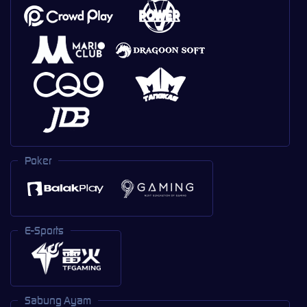
Poker
E-Sports
Sabung Ayam