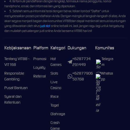
4. Isi formulir pendaftaran dengan lengkap, termasuk nama pengguna, nomor
handphone, email, dan informasi lain yang diperlukan.
5. Setelah semua informasi terisi dengan benar, tekan tombol "Daftar" untuk
menyelesaikan proses pendaftaran Anda. Dengan mengikuti langkah-langkah di atas, Anda
akan segera menjadi bagian dari komunitas VIT88dan dapat menikmati semua keuntungan
yang ditawarkan oleh situs
judi slot
online terbaik ini. Jadi, jangan ragu lagi untuk bergabung
dan mulailah petualangan judi online Anda bersama VIT88 hari ini!
Kebijaksanaan
Platform
Kategori
Dukungan
Komunitas
Tentang VIT88 -
Promosi
Hot
+6287734
Telegra
VIT168
Games
291449
m
Loyalty
Responsible
Slots
+62877906
Whatsa
Referral
Gambling
50768
pp
Live
Pusat Bantuan
Casino
Syarat dan
Race
Ketentuan
Togel
Olahraga
Crash
Game