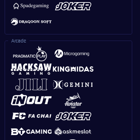
Arcade