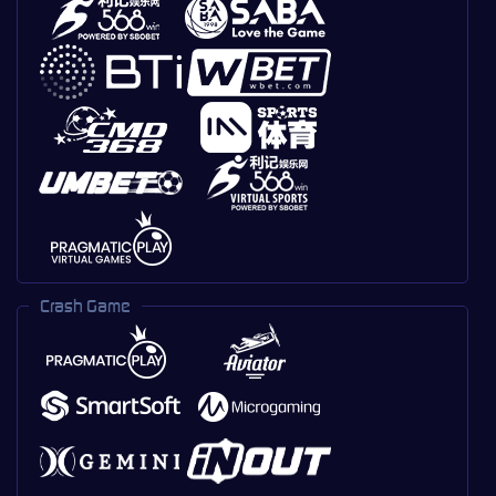
Crash Game