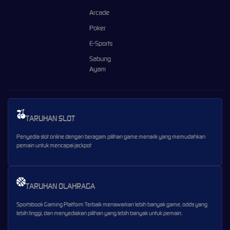
Arcade
Poker
E-Sports
Sabung
Ayam
TARUHAN SLOT
Penyedia slot online dengan beragam pilihan game menarik yang memudahkan
pemain untuk mencapai jackpot
TARUHAN OLAHRAGA
Sportsbook Gaming Platform Terbaik menawarkan lebih banyak game, odds yang
lebih tinggi, dan menyediakan pilihan yang lebih banyak untuk pemain.