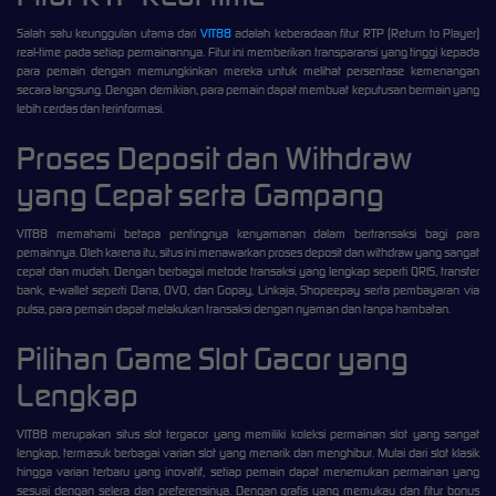
Salah satu keunggulan utama dari
VIT88
adalah keberadaan fitur RTP (Return to Player)
real-time pada setiap permainannya. Fitur ini memberikan transparansi yang tinggi kepada
para pemain dengan memungkinkan mereka untuk melihat persentase kemenangan
secara langsung. Dengan demikian, para pemain dapat membuat keputusan bermain yang
lebih cerdas dan terinformasi.
Proses Deposit dan Withdraw
yang Cepat serta Gampang
VIT88 memahami betapa pentingnya kenyamanan dalam bertransaksi bagi para
pemainnya. Oleh karena itu, situs ini menawarkan proses deposit dan withdraw yang sangat
cepat dan mudah. Dengan berbagai metode transaksi yang lengkap seperti QRIS, transfer
bank, e-wallet seperti Dana, OVO, dan Gopay, Linkaja, Shopeepay serta pembayaran via
pulsa, para pemain dapat melakukan transaksi dengan nyaman dan tanpa hambatan.
Pilihan Game Slot Gacor yang
Lengkap
VIT88 merupakan situs slot tergacor yang memiliki koleksi permainan slot yang sangat
lengkap, termasuk berbagai varian slot yang menarik dan menghibur. Mulai dari slot klasik
hingga varian terbaru yang inovatif, setiap pemain dapat menemukan permainan yang
sesuai dengan selera dan preferensinya. Dengan grafis yang memukau dan fitur bonus