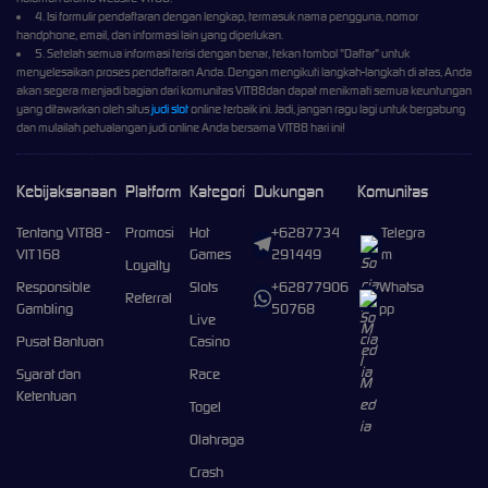
4. Isi formulir pendaftaran dengan lengkap, termasuk nama pengguna, nomor
handphone, email, dan informasi lain yang diperlukan.
5. Setelah semua informasi terisi dengan benar, tekan tombol "Daftar" untuk
menyelesaikan proses pendaftaran Anda. Dengan mengikuti langkah-langkah di atas, Anda
akan segera menjadi bagian dari komunitas VIT88dan dapat menikmati semua keuntungan
yang ditawarkan oleh situs
judi slot
online terbaik ini. Jadi, jangan ragu lagi untuk bergabung
dan mulailah petualangan judi online Anda bersama VIT88 hari ini!
Kebijaksanaan
Platform
Kategori
Dukungan
Komunitas
Tentang VIT88 -
Promosi
Hot
+6287734
Telegra
VIT168
Games
291449
m
Loyalty
Responsible
Slots
+62877906
Whatsa
Referral
Gambling
50768
pp
Live
Pusat Bantuan
Casino
Syarat dan
Race
Ketentuan
Togel
Olahraga
Crash