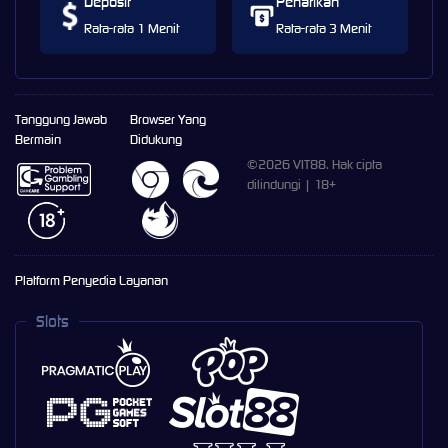
Deposit
Penarikan
Rata-rata 1 Menit
Rata-rata 3 Menit
Tanggung Jawab
Browser Yang
Bermain
Didukung
©2026 VIT88. Hak cipta
dilindungi | 18+
Platform Penyedia Layanan
Slots