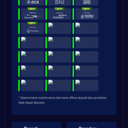
* Selama bank maintenance dan bank offline deposit dan penarikan
tidak dapat diproses