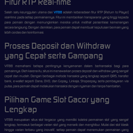
Fitur RTP Real-time
Salah satu keunggulan utama dari
VIT88
adalah keberadaan fitur RTP (Return to Player)
real-time pada setiap permainannya. Fitur ini memberikan transparansi yang tinggi kepada
para pemain dengan memungkinkan mereka untuk melihat persentase kemenangan
secara langsung. Dengan demikian, para pemain dapat membuat keputusan bermain yang
lebih cerdas dan terinformasi.
Proses Deposit dan Withdraw
yang Cepat serta Gampang
VIT88 memahami betapa pentingnya kenyamanan dalam bertransaksi bagi para
pemainnya. Oleh karena itu, situs ini menawarkan proses deposit dan withdraw yang sangat
cepat dan mudah. Dengan berbagai metode transaksi yang lengkap seperti QRIS, transfer
bank, e-wallet seperti Dana, OVO, dan Gopay, Linkaja, Shopeepay serta pembayaran via
pulsa, para pemain dapat melakukan transaksi dengan nyaman dan tanpa hambatan.
Pilihan Game Slot Gacor yang
Lengkap
VIT88 merupakan situs slot tergacor yang memiliki koleksi permainan slot yang sangat
lengkap, termasuk berbagai varian slot yang menarik dan menghibur. Mulai dari slot klasik
hingga varian terbaru yang inovatif, setiap pemain dapat menemukan permainan yang