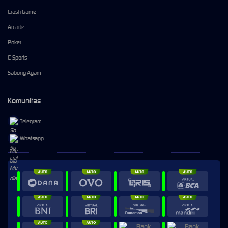
Crash Game
Arcade
Poker
E-Sports
Sabung Ayam
Komunitas
Telegram
Whatsapp