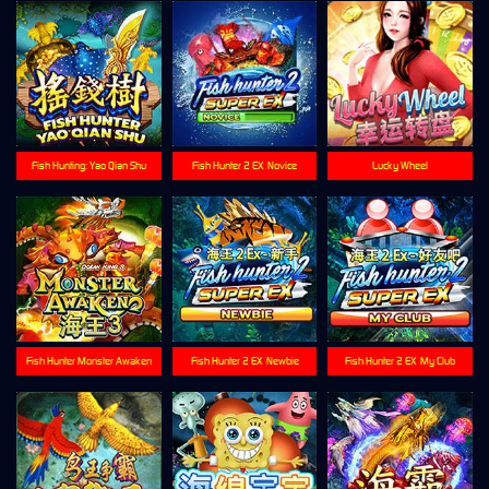
Fish Hunting: Yao Qian Shu
Fish Hunter 2 EX-Novice
Lucky Wheel
Fish Hunter Monster Awaken
Fish Hunter 2 EX-Newbie
Fish Hunter 2 EX-My Club